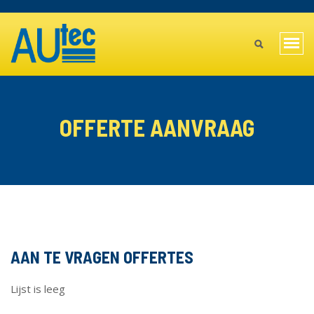
Overslaan
TOPBAR
en
MAIN
naar
Navi
de
MENU
wiss
inhoud
gaan
MOBILE
OFFERTE AANVRAAG
AAN TE VRAGEN OFFERTES
Lijst is leeg