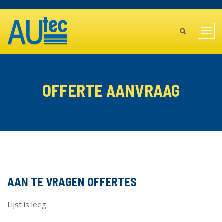
Overslaan
TOPBAR
en
MAIN
naar
Navi
de
MENU
wiss
inhoud
gaan
MOBILE
OFFERTE AANVRAAG
AAN TE VRAGEN OFFERTES
Lijst is leeg