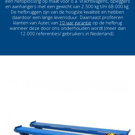
een hefoplossing op maat voor o.a. vrachtwagens, opleggers
en aanhangers met een gewicht van 2.500 kg t/m 68.000 kg.
De hefbruggen zijn van de hoogste kwaliteit en hebben
daardoor een lange levensduur. Daarnaast profiteren
klanten van Autec van
10 jaar garantie
op de hefbrug
wanneer deze door ons onderhouden wordt (meer dan
12.000 referenties/ gebruikers in Nederland).