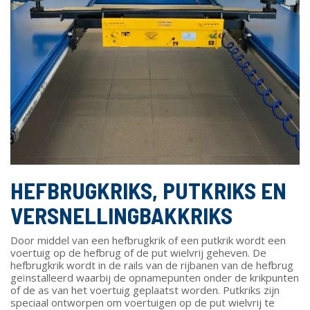
HEFBRUGKRIKS, PUTKRIKS EN
VERSNELLINGBAKKRIKS
Door middel van een hefbrugkrik of een putkrik wordt een
voertuig op de hefbrug of de put wielvrij geheven. De
hefbrugkrik wordt in de rails van de rijbanen van de hefbrug
geïnstalleerd waarbij de opnamepunten onder de krikpunten
of de as van het voertuig geplaatst worden. Putkriks zijn
speciaal ontworpen om voertuigen op de put wielvrij te