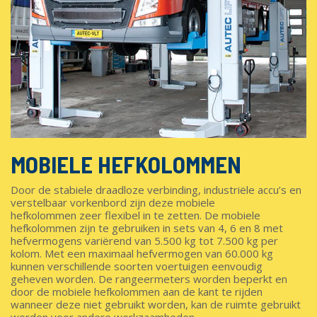
MOBIELE HEFKOLOMMEN
Door de stabiele draadloze verbinding, industriële accu’s en
verstelbaar vorkenbord zijn deze mobiele
hefkolommen zeer flexibel in te zetten. De mobiele
hefkolommen zijn te gebruiken in sets van 4, 6 en 8 met
hefvermogens variërend van 5.500 kg tot 7.500 kg per
kolom. Met een maximaal hefvermogen van 60.000 kg
kunnen verschillende soorten voertuigen eenvoudig
geheven worden. De rangeermeters worden beperkt en
door de mobiele hefkolommen aan de kant te rijden
wanneer deze niet gebruikt worden, kan de ruimte gebruikt