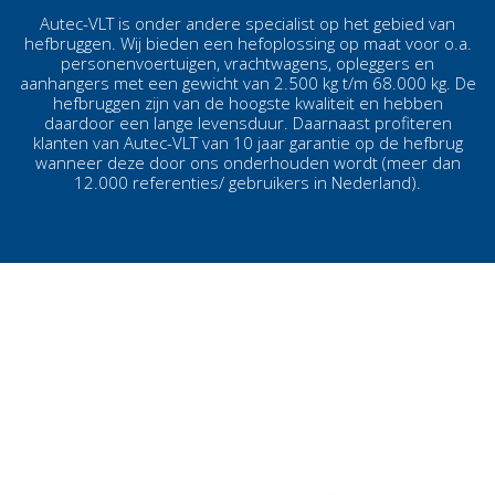
Autec-VLT is onder andere specialist op het gebied van
hefbruggen. Wij bieden een hefoplossing op maat voor o.a.
personenvoertuigen, vrachtwagens, opleggers en
aanhangers met een gewicht van 2.500 kg t/m 68.000 kg. De
hefbruggen zijn van de hoogste kwaliteit en hebben
daardoor een lange levensduur. Daarnaast profiteren
klanten van Autec-VLT van 10 jaar garantie op de hefbrug
wanneer deze door ons onderhouden wordt (meer dan
12.000 referenties/ gebruikers in Nederland).