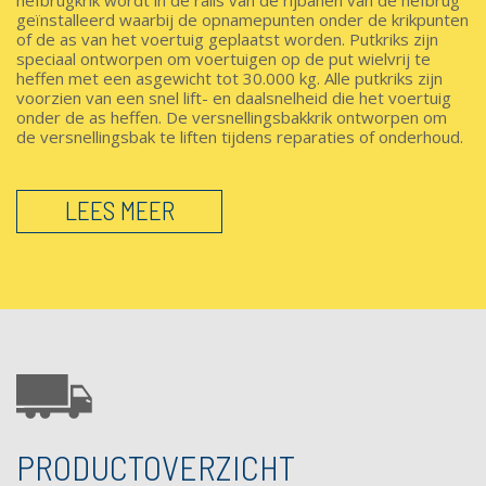
hefbrugkrik wordt in de rails van de rijbanen van de hefbrug
geïnstalleerd waarbij de opnamepunten onder de krikpunten
of de as van het voertuig geplaatst worden. Putkriks zijn
speciaal ontworpen om voertuigen op de put wielvrij te
heffen met een asgewicht tot 30.000 kg. Alle putkriks zijn
voorzien van een snel lift- en daalsnelheid die het voertuig
onder de as heffen. De versnellingsbakkrik ontworpen om
de versnellingsbak te liften tijdens reparaties of onderhoud.
LEES MEER
PRODUCTOVERZICHT