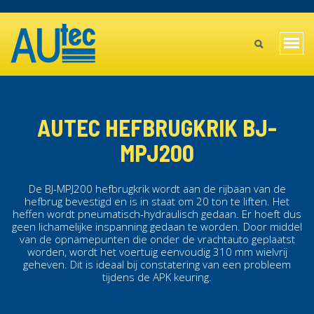
Overslaan
TOPBAR
en
MAIN
naar
Navi
de
MENU
wiss
inhoud
gaan
MOBILE
AUTEC HEFBRUGKRIK BJ-
MPJ200
De BJ-MPJ200
hefbrugkrik
wordt aan de rijbaan van de
hefbrug
bevestigd en is in staat om 20 ton te liften. Het
heffen wordt pneumatisch-hydraulisch gedaan. Er hoeft dus
geen lichamelijke inspanning gedaan te worden. Door middel
van de opnamepunten die onder de vrachtauto geplaatst
worden, wordt het voertuig eenvoudig 310 mm wielvrij
geheven. Dit is ideaal bij constatering van een probleem
tijdens de APK keuring.