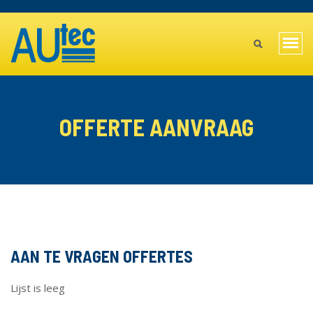
Overslaan
TOPBAR
en
MAIN
naar
Navi
de
MENU
wiss
inhoud
gaan
MOBILE
OFFERTE AANVRAAG
AAN TE VRAGEN OFFERTES
Lijst is leeg