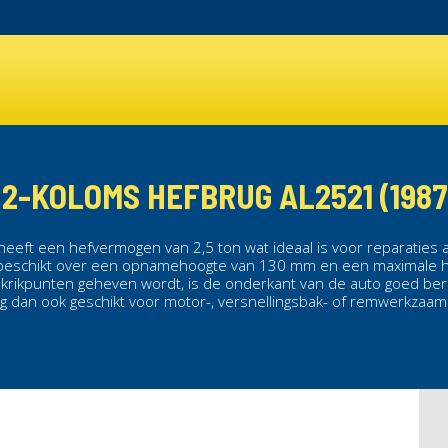
2-KOLOMS HEFBRUG AL2521 (1987 
heeft een hefvermogen van 2,5 ton wat ideaal is voor reparaties
eschikt over een opnamehoogte van 130 mm en een maximale h
 krikpunten geheven wordt, is de onderkant van de auto goed ber
ug
dan ook geschikt voor motor-, versnellingsbak- of remwerkzaa