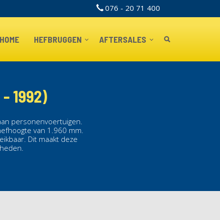
076 - 20 71 400
TOPBAR
HOME
HEFBRUGGEN
AFTERSALES
- 1992)
 aan personenvoertuigen.
efhoogte van 1.960 mm.
eikbaar. Dit maakt deze
mheden.