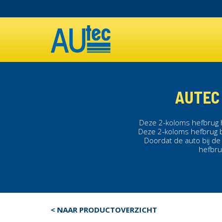
Overslaan
en
MAIN
naar
de
NAVIGATION
inhoud
gaan
AUTEC 
Deze
2-koloms hefbrug
Deze
2-koloms hefbrug
b
Doordat de auto bij de
hefbr
< NAAR PRODUCTOVERZICHT