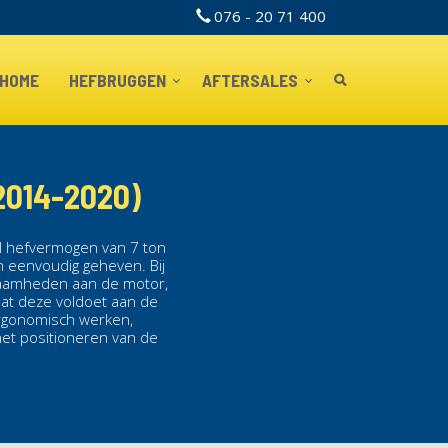
076 - 20 71 400
TOPBAR
HOME
HEFBRUGGEN
AFTERSALES
014-2020)
l hefvermogen van 7 ton
n
eenvoudig geheven. Bij
kzaamheden aan de motor,
at deze voldoet aan de
ergonomisch werken,
het positioneren van de