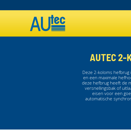
Overslaan
en
MAIN
naar
de
NAVIGATION
inhoud
gaan
AUTEC 2-
Deze
2-koloms hefbrug
en een maximale hefh
deze
hefbrug
heeft de m
versnellingsbak of uitla
eisen voor een go
automatische synchron