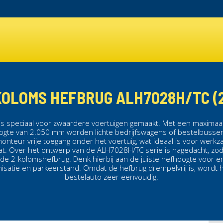
KOLOMS HEFBRUG ALH7028H/TC (2
is speciaal voor zwaardere voertuigen gemaakt. Met een maximaa
oogte van 2.050 mm worden
lichte bedrijfswagens
of
bestelbusse
onteur vrije toegang onder het voertuig, wat ideaal is voor wer
at.
Over het ontwerp van de ALH7028H/TC serie is nagedacht, zod
ede
2-kolomshefbrug
. Denk hierbij aan de juiste hefhoogte voor 
isatie en parkeerstand. Omdat de
hefbrug
drempelvrij is, wordt 
bestelauto zeer eenvoudig.