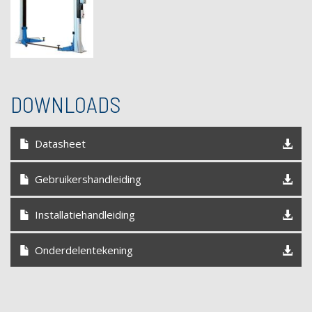
DOWNLOADS
Datasheet
Gebruikershandleiding
Installatiehandleiding
Onderdelentekening