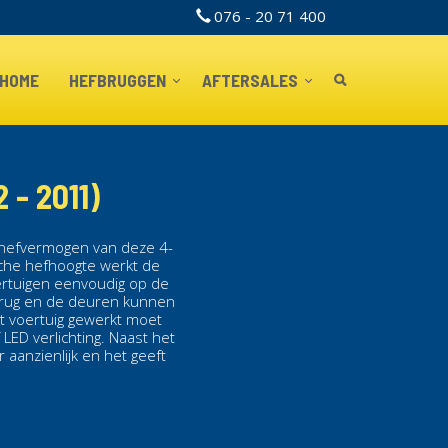
076 - 20 71 400
TOPBAR
HOME
HEFBRUGGEN
AFTERSALES
- 2011)
t hefvermogen van deze
4-
che hefhoogte werkt de
rtuigen eenvoudig op de
fbrug en de deuren kunnen
et voertuig gewerkt moet
 LED verlichting. Naast het
r aanzienlijk en het geeft