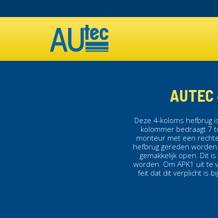
Overslaan
en
MAIN
naar
de
NAVIGATION
inhoud
gaan
AUTEC 
Deze
4-koloms hefbrug
i
kolommer
bedraagt 7 
monteur met een rechte
hefbrug
gereden worden
gemakkelijk open. Dit i
worden. Om APK1 uit te 
feit dat dit verplicht is