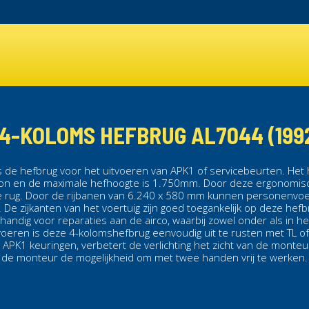
4-KOLOMS HEFBRUG AL7044 (1992 
s de
hefbrug
voor het uitvoeren van APK1 of servicebeurten. He
ton en de maximale hefhoogte is 1.750mm. Door deze ergonomis
 rug. Door de rijbanen van 6.240 x 580 mm kunnen personenvoe
.
De zijkanten van het voertuig zijn goed toegankelijk op deze he
s handig voor reparaties aan de airco, waarbij zowel onder als in h
voeren is deze
4-kolomshefbrug
eenvoudig uit te rusten met TL of
 bij APK1 keuringen, verbetert de verlichting het zicht van de monteu
de monteur de mogelijkheid om met twee handen vrij te werken.