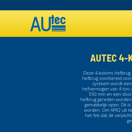
Overslaan
en
MAIN
naar
de
NAVIGATION
inhoud
gaan
AUTEC 4-K
Deze
4-koloms hefbrug
hefbrug voorbereid voor 
systeem wordt een 
hefvermogen van 4 ton, 
550 mm en een doorr
hefbrug
gereden worden
gemakkelijk open. Dit i
worden. Om APK2 uit te
het feit dat dit verplic
ge