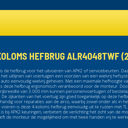
OLOMS HEFBRUG ALR4048TWF (20
is de
hefbrug
voor het uitvoeren van APK2 of servicebeurten. Da
het uitlijnen van voertuigen een voorzien van een wielvrij hefsys
auto eenvoudig wielvrij geheven. Met een maximale hefhoogte 
is deze hefbrug ergonomisch verantwoord voor de monteur. Door
ijbreedte van 3.000 mm kunnen personenvoertuigen of bestelau
.
De zijkanten van het voertuig zijn goed toegankelijk op deze
hefb
s handig voor reparaties aan de airco, waarbij zowel onder als in h
 voeren is deze
4-koloms hefbrug
eenvoudig uit te rusten met TL 
ht is bij APK2 keuringen, verbetert de verlichting het zicht van de m
eft de monteur de mogelijkheid om met twee handen vrij te werk