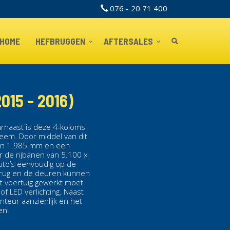
076 - 20 71 400
TOPBAR
HOME
HEFBRUGGEN
AFTERSALES
15 - 2016)
arnaast is deze 4-koloms
teem. Door middel van dit
van 1.985 mm en een
 de rijbanen van 5.100 x
to’s eenvoudig op de
rug
en de deuren kunnen
et voertuig gewerkt moet
of LED verlichting. Naast
onteur aanzienlijk en het
en.