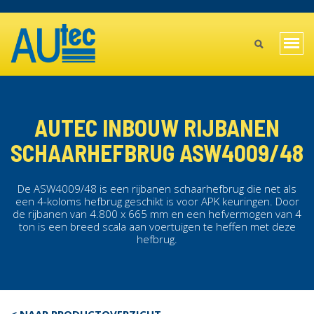
Overslaan
TOPBAR
en
MAIN
naar
Navi
de
MENU
wiss
inhoud
gaan
MOBILE
AUTEC INBOUW RIJBANEN
SCHAARHEFBRUG ASW4009/48
De ASW4009/48 is een rijbanen schaarhefbrug die net als
een 4-koloms hefbrug geschikt is voor APK keuringen. Door
de rijbanen van 4.800 x 665 mm en een hefvermogen van 4
ton is een breed scala aan voertuigen te heffen met deze
hefbrug.