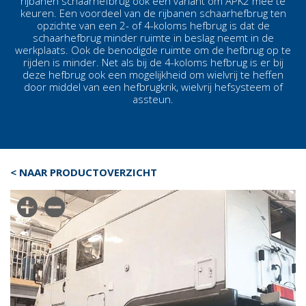
rijbanen schaarhefbrug
ook een variant om APK2 mee te
keuren.
Een voordeel van de rijbanen
schaarhefbrug
ten
opzichte van een 2- of
4-koloms hefbrug
is dat de
schaarhefbrug
minder ruimte in beslag neemt in de
werkplaats. Ook de benodigde ruimte om de
hefbrug
op te
rijden is minder. Net als bij de
4-koloms hefbrug
is er bij
deze
hefbrug
ook een mogelijkheid om wielvrij te heffen
door middel van een hefbrugkrik, wielvrij hefsysteem of
assteun.
< NAAR PRODUCTOVERZICHT