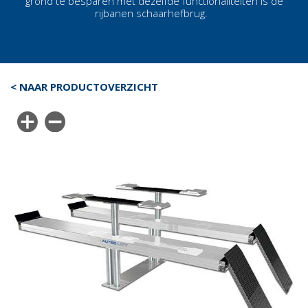
grond te besparen met dezelfde functionaliteiten is de
rijbanen schaarhefbrug
.
< NAAR PRODUCTOVERZICHT