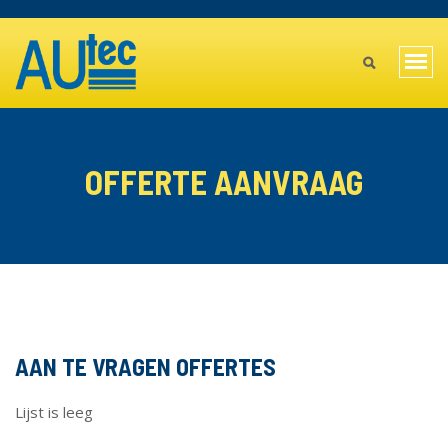
Overslaan
TOPBAR
en
MAIN
naar
Navi
de
MENU
wiss
inhoud
gaan
MOBILE
OFFERTE AANVRAAG
AAN TE VRAGEN OFFERTES
Lijst is leeg