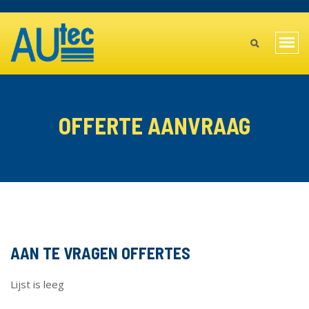
Overslaan
TOPBAR
en
MAIN
naar
Navi
de
MENU
wiss
inhoud
gaan
MOBILE
OFFERTE AANVRAAG
AAN TE VRAGEN OFFERTES
Lijst is leeg