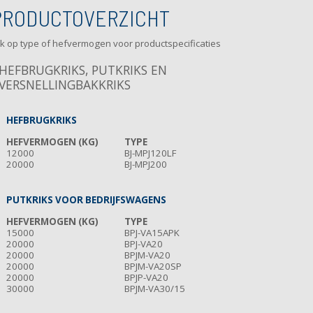
PRODUCTOVERZICHT
ik op type of hefvermogen voor productspecificaties
HEFBRUGKRIKS, PUTKRIKS EN
VERSNELLINGBAKKRIKS
HEFBRUGKRIKS
HEFVERMOGEN (KG)
TYPE
12000
BJ-MPJ120LF
20000
BJ-MPJ200
PUTKRIKS VOOR BEDRIJFSWAGENS
HEFVERMOGEN (KG)
TYPE
15000
BPJ-VA15APK
20000
BPJ-VA20
20000
BPJM-VA20
20000
BPJM-VA20SP
20000
BPJP-VA20
30000
BPJM-VA30/15