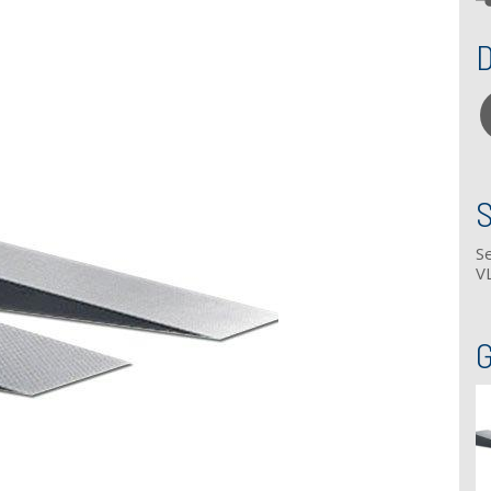
D
Se
V