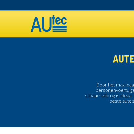
Overslaan
en
MAIN
naar
de
NAVIGATION
inhoud
gaan
AUTE
Door het maximaal
personenvoertuig
schaarhefbrug
is ideaa
bestelauto’