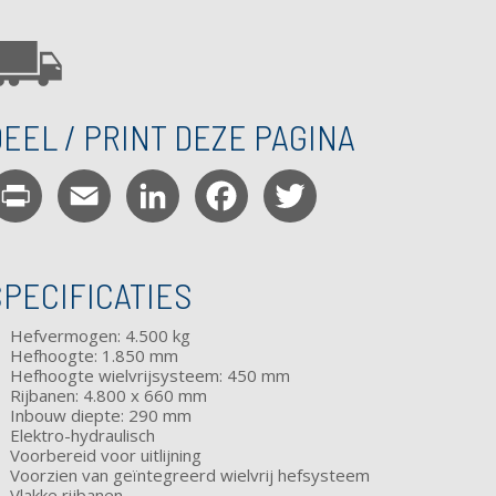
EEL / PRINT DEZE PAGINA
Print
Email
LinkedIn
Facebook
Twitter
SPECIFICATIES
Hefvermogen: 4.500 kg
Hefhoogte: 1.850 mm
Hefhoogte wielvrijsysteem: 450 mm
Rijbanen: 4.800 x 660 mm
Inbouw diepte: 290 mm
Elektro-hydraulisch
Voorbereid voor uitlijning
Voorzien van geïntegreerd
wielvrij hefsysteem
Vlakke rijbanen