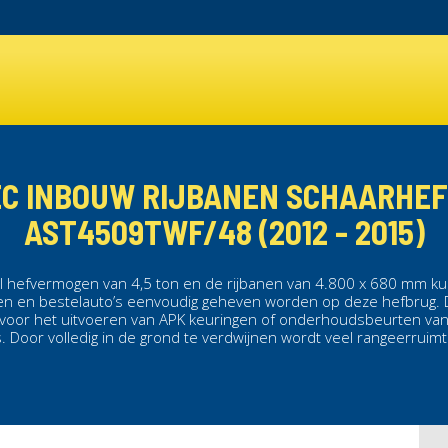
C INBOUW RIJBANEN SCHAARHE
AST4509TWF/48 (2012 - 2015)
 hefvermogen van 4,5 ton en de rijbanen van 4.800 x 680 mm k
en en bestelauto’s eenvoudig geheven worden op deze
hefbrug
.
l voor het uitvoeren van APK keuringen of onderhoudsbeurten va
s. Door volledig in de grond te verdwijnen wordt veel rangeerruim