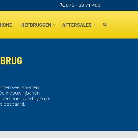
076 - 20 71 400
TOPBAR
HOME
HEFBRUGGEN
AFTERSALES
FBRUG
unnen veel soorten
 De
inbouw
rijbanen
n personenvoertuigen of
te bespaard.