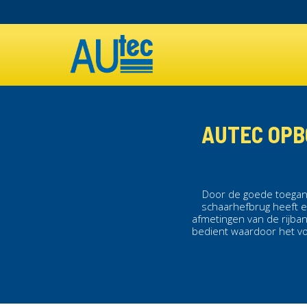
Overslaan
en
MAIN
naar
de
NAVIGATION
inhoud
gaan
AUTEC OPB
Door de goede toegang
schaarhefbrug
heeft 
afmetingen van de rijb
bedient waardoor het v