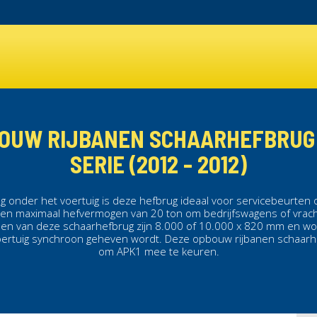
OUW RIJBANEN SCHAARHEFBRUG
SERIE (2012 - 2012)
 onder het voertuig is deze
hefbrug
ideaal voor servicebeurten 
een maximaal hefvermogen van 20 ton om bedrijfswagens of vrac
anen van deze
schaarhefbrug
zijn 8.000 of 10.000 x 820 mm en wo
oertuig synchroon geheven wordt. Deze opbouw
rijbanen schaarh
om APK1 mee te keuren.