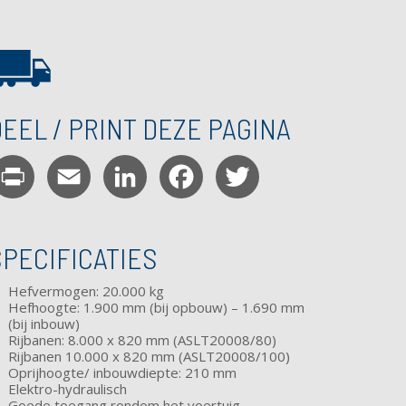
EEL / PRINT DEZE PAGINA
Print
Email
LinkedIn
Facebook
Twitter
SPECIFICATIES
Hefvermogen: 20.000 kg
Hefhoogte: 1.900 mm (bij opbouw) – 1.690 mm
(bij inbouw)
Rijbanen: 8.000 x 820 mm (ASLT20008/80)
Rijbanen 10.000 x 820 mm (ASLT20008/100)
Oprijhoogte/ inbouwdiepte: 210 mm
Elektro-hydraulisch
Goede toegang rondom het voertuig