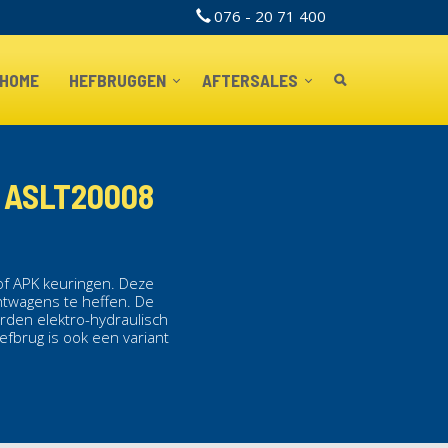
076 - 20 71 400
TOPBAR
HOME
HEFBRUGGEN
AFTERSALES
 ASLT20008
of APK keuringen. Deze
htwagens te heffen. De
rden elektro-hydraulisch
efbrug
is ook een variant