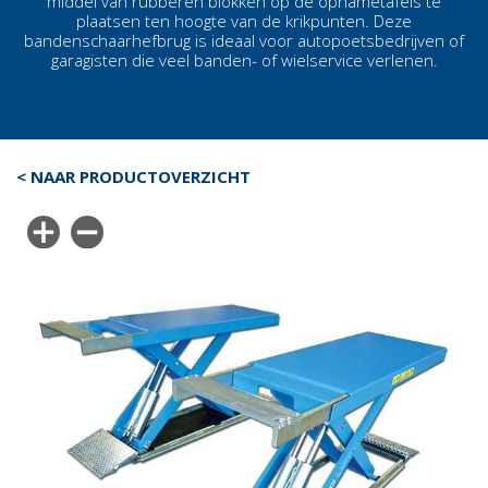
middel van rubberen blokken op de opnametafels te
plaatsen ten hoogte van de krikpunten. Deze
bandenschaarhefbrug
is ideaal voor autopoetsbedrijven of
garagisten die veel banden- of wielservice verlenen.
< NAAR PRODUCTOVERZICHT