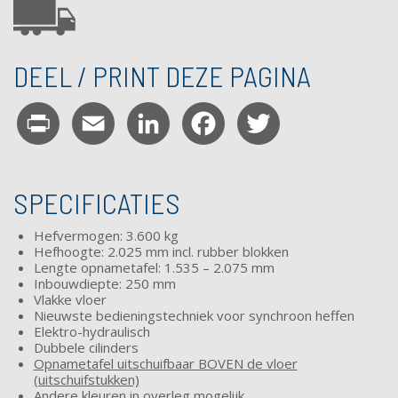
DEEL / PRINT DEZE PAGINA
Print
Email
LinkedIn
Facebook
Twitter
SPECIFICATIES
Hefvermogen: 3.600 kg
Hefhoogte: 2.025 mm incl. rubber blokken
Lengte opnametafel: 1.535 – 2.075 mm
Inbouwdiepte: 250 mm
Vlakke vloer
Nieuwste bedieningstechniek voor synchroon heffen
Elektro-hydraulisch
Dubbele cilinders
Opnametafel uitschuifbaar BOVEN de vloer
(uitschuifstukken)
Andere kleuren in overleg mogelijk