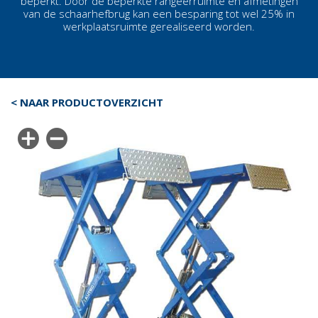
beperkt. Door de beperkte rangeerruimte en afmetingen
van de
schaarhefbrug
kan een besparing tot wel 25% in
werkplaatsruimte gerealiseerd worden.
< NAAR PRODUCTOVERZICHT