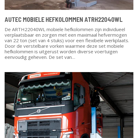
AUTEC MOBIELE HEFKOLOMMEN ATRH22040WL
De ARTH22040WL mobiele hefkolommen zijn individueel
verplaatsbaar en zorgen met een maximaal hefvermogen
van 22 ton (set van 4 stuks) voor een flexibele werkplaats.
Door de verstelbare vorken waarmee deze set mobiele
hefkolommen is uitgerust worden diverse voertuigen
eenvoudig geheven. De set van…