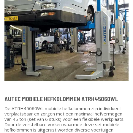
AUTEC MOBIELE HEFKOLOMMEN ATRH45060WL
De ATRH45060WL mobiele hefkolommen zijn individueel
verplaatsbaar en zorgen met een maximaal hefvermogen
van 45 ton (set van 6 stuks) voor een flexibele werkplaats.
Door de verstelbare vorken waarmee deze set mobiele
hefkolommen is uitgerust worden diverse voertuigen