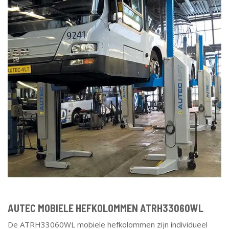
AUTEC MOBIELE HEFKOLOMMEN ATRH33060WL
De ATRH33060WL mobiele hefkolommen zijn individueel