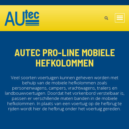
Overslaan
TOPBAR
en
MAIN
naar
Navi
de
MENU
wiss
inhoud
gaan
MOBILE
AUTEC PRO-LINE MOBIELE
HEFKOLOMMEN
Veel soorten voertuigen kunnen geheven worden met
behulp van de mobiele hefkolommen zoals
personenwagens, campers, vrachtwagens, trailers en
landbouwvoertuigen. Doordat het vorkenbord verstelbaar is,
passen er verschillende maten banden in de mobiele
hefkolommen. In plaats van een voertuig op de hefbrug te
rijden wordt hier de hefbrug onder het voertuig gereden.