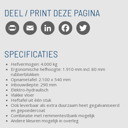
DEEL / PRINT DEZE PAGINA
Print
Email
LinkedIn
Facebook
Twitter
SPECIFICATIES
Hefvermogen: 4.000 kg
Ergonomische hefhoogte: 1.910 mm incl. 80 mm
rubberblokken
Opnametafel: 2.100 x 540 mm
Inbouwdiepte: 290 mm
Elektro-hydraulisch
Vlakke vloer
Heftafel uit één stuk
Ook leverbaar als extra duurzaam heet
gegalvaniseerd
en
gepoedercoat
Combinatie met remmentestbank mogelijk
Andere kleuren mogelijk in overleg