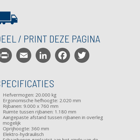
EEL / PRINT DEZE PAGINA
Print
Email
LinkedIn
Facebook
Twitter
SPECIFICATIES
Hefvermogen: 20.000 kg
Ergonomische hefhoogte: 2.020 mm
Rijbanen: 9.000 x 760 mm
Ruimte tussen rijbanen: 1.180 mm
Aangepaste afstand tussen rijbanen in overleg
mogelijk
Oprijhoogte: 360 mm
Elektro-hydraulisch
Schaarbenen geplaatst aan het einde van de