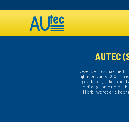
Overslaan
en
MAIN
naar
de
NAVIGATION
inhoud
gaan
AUTEC (
Deze (semi)
schaarhefbr
rijbanen van 9.000 mm i
goede toegankelijkheid 
hefbrug
combineert de
Hierbij wordt drie keer