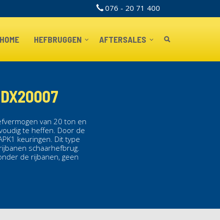
076 - 20 71 400
TOPBAR
HOME
HEFBRUGGEN
AFTERSALES
HDX20007
efvermogen van 20 ton en
voudig te heffen. Door de
 APK1 keuringen.
Dit type
rijbanen schaarhefbrug
.
 onder de rijbanen, geen