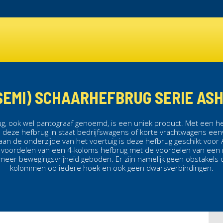
SEMI) SCHAARHEFBRUG SERIE AS
ug
, ook wel
pantograaf
genoemd, is een uniek product. Met een h
s deze
hefbrug
in staat bedrijfswagens of korte vrachtwagens een
aan de onderzijde van het voertuig is deze
hefbrug
geschikt voor
 voordelen van een
4-koloms hefbrug
met de voordelen van een
 meer bewegingsvrijheid geboden. Er zijn namelijk geen obstakels
kolommen op iedere hoek en ook geen dwarsverbindingen.