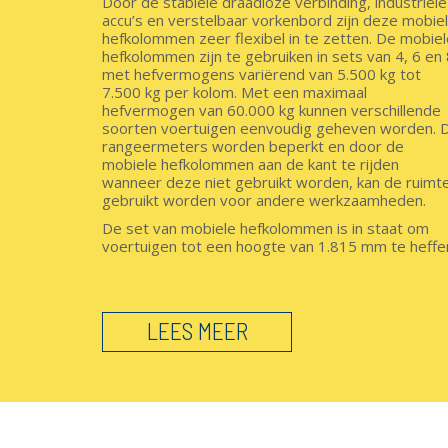
Door de stabiele draadloze verbinding, industriële
accu’s en verstelbaar vorkenbord zijn deze mobie
hefkolommen zeer flexibel in te zetten. De mobiel
hefkolommen zijn te gebruiken in sets van 4, 6 en
met hefvermogens variërend van 5.500 kg tot
7.500 kg per kolom. Met een maximaal
hefvermogen van 60.000 kg kunnen verschillende
soorten voertuigen eenvoudig geheven worden. 
rangeermeters worden beperkt en door de
mobiele hefkolommen aan de kant te rijden
wanneer deze niet gebruikt worden, kan de ruimt
gebruikt worden voor andere werkzaamheden.
De set van mobiele hefkolommen is in staat om
voertuigen tot een hoogte van 1.815 mm te heffe
LEES MEER