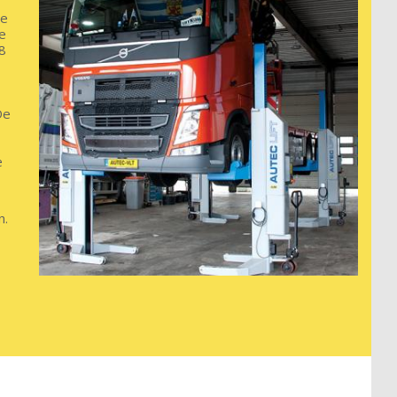
le
e
 8
De
e
n.